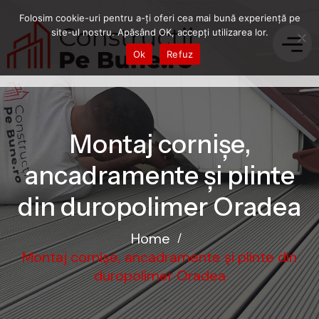
Folosim cookie-uri pentru a-ți oferi cea mai bună experiență pe
site-ul nostru. Apăsând OK, accepți utilizarea lor.
Ok
Refuz
Montaj cornișe,
ancadramente și plinte
din duropolimer Oradea
Home
/
Montaj cornișe, ancadramente și plinte din
duropolimer Oradea