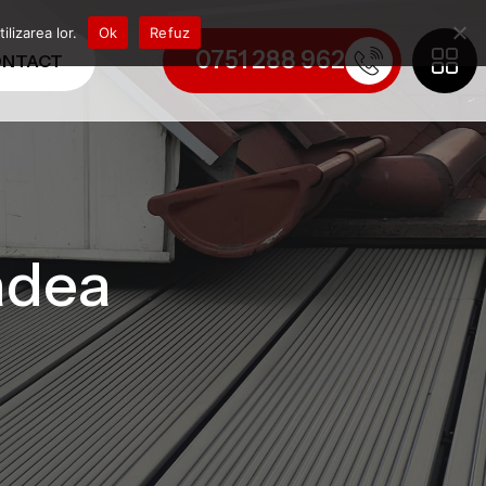
lizarea lor.
Ok
Refuz
0751 288 962
NTACT
radea