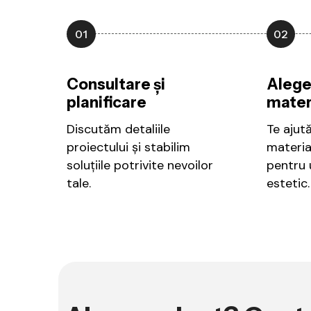
01
02
Consultare și
Alege
planificare
mater
Discutăm detaliile
Te ajut
proiectului și stabilim
materia
soluțiile potrivite nevoilor
pentru u
tale.
estetic.