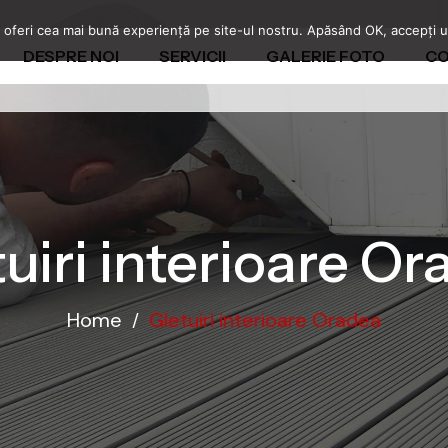
 oferi cea mai bună experiență pe site-ul nostru. Apăsând OK, accepți uti
DESPRE NOI
SERVICII
GALERIE FOTO
CO
uiri interioare O
Home
Gletuiri interioare Oradea
/