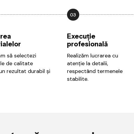
03
rea
Execuție
ialelor
profesională
ăm să selectezi
Realizăm lucrarea cu
le de calitate
atenție la detalii,
n rezultat durabil și
respectând termenele
stabilite.