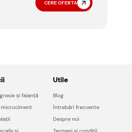
CERE OFERTA
ii
Utile
gresie și faianță
Blog
i microciment
Întrebări frecvente
lații
Despre noi
cafe și...
Termeni și condiții