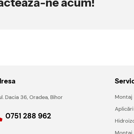
tactează-ne acum!
dresa
Servic
Montaj 
l. Dacia 36, Oradea, Bihor
Aplicăr
0751 288 962
Hidroizo
Montaj s