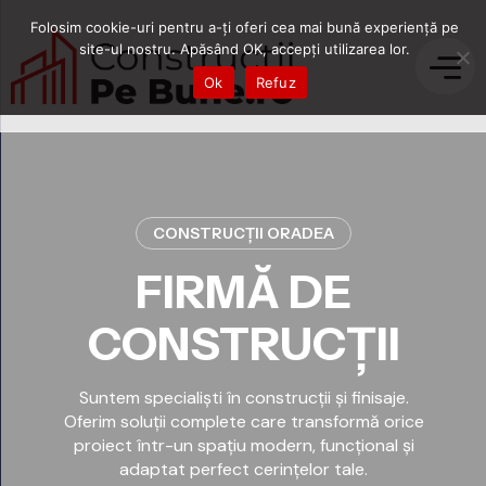
Folosim cookie-uri pentru a-ți oferi cea mai bună experiență pe
site-ul nostru. Apăsând OK, accepți utilizarea lor.
Ok
Refuz
CONSTRUCȚII ORADEA
FIRMĂ DE
CONSTRUCȚII
Suntem specialiști în construcții și finisaje.
Oferim soluții complete care transformă orice
proiect într-un spațiu modern, funcțional și
adaptat perfect cerințelor tale.