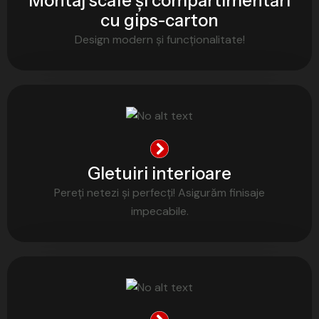
Montaj scafe și compartimentări
cu gips-carton
Design modern și funcționalitate!
Gletuiri interioare
Pereți netezi și perfecți! Asigurăm finisaje
impecabile.