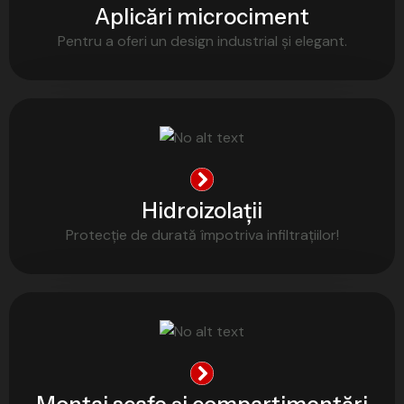
Aplicări microciment
Pentru a oferi un design industrial și elegant.
Hidroizolații
Protecție de durată împotriva infiltrațiilor!